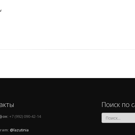
v
акты
Поиск по с
фон:
+7 (992) 090-42-14
ram:
@lazutinia