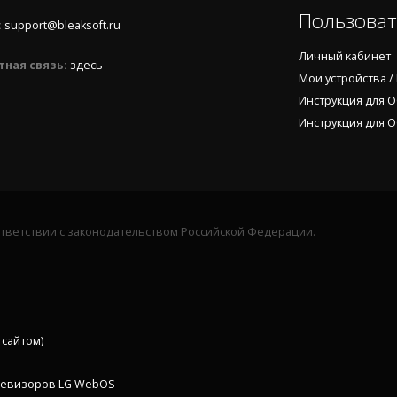
Пользова
:
support@bleaksoft.ru
Личный кабинет
тная связь:
здесь
Мои устройства /
Инструкция для О
Инструкция для 
оответствии с законодательством Российской Федерации.
сайтом)
 телевизоров LG WebOS