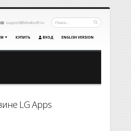
support@bleaksoft.ru
ЯМ
КУПИТЬ
ВХОД
ENGLISH VERSION
азине LG Apps